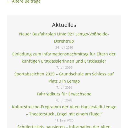
Beitragsnavigation
←
Ältere Beiträge
Aktuelles
Neuer Busfahrplan Linie 921 Lemgo-Voßheide-
Dörentrup
24. Juli 2026
Einladung zum Informationsnachmittag für Eltern der
künftigen Erstklässlerinnen und Erstklässler
7. Juli 2026
Sportabzeichen 2025 – Grundschule am Schloss auf
Platz 3 in Lemgo
7. Juli 2026
Fahrradkurs für Erwachsene
6. Juli 2026
Kulturstrolche-Programm der Alten Hansestadt Lemgo
– Theaterstück „Engel mit einem Flügel“
11. Juni 2026
Schülertickets pausieren – Information der Alten