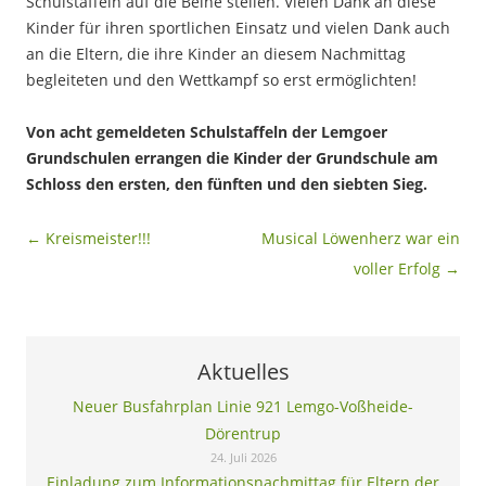
Schulstaffeln auf die Beine stellen. Vielen Dank an diese
Kinder für ihren sportlichen Einsatz und vielen Dank auch
an die Eltern, die ihre Kinder an diesem Nachmittag
begleiteten und den Wettkampf so erst ermöglichten!
Von acht gemeldeten Schulstaffeln der Lemgoer
Grundschulen errangen die Kinder der Grundschule am
Schloss den ersten, den fünften und den siebten Sieg.
Beitragsnavigation
←
Kreismeister!!!
Musical Löwenherz war ein
voller Erfolg
→
Aktuelles
Neuer Busfahrplan Linie 921 Lemgo-Voßheide-
Dörentrup
24. Juli 2026
Einladung zum Informationsnachmittag für Eltern der