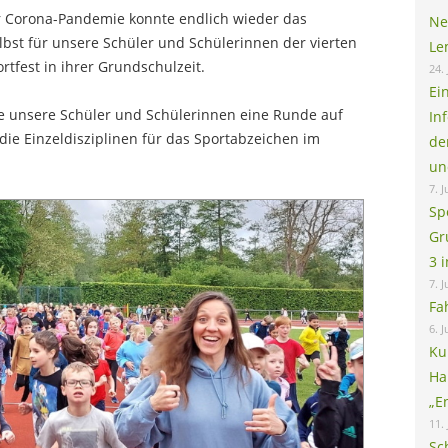
r Corona-Pandemie konnte endlich wieder das
Ne
elbst für unsere Schüler und Schülerinnen der vierten
Le
rtfest in ihrer Grundschulzeit.
24. 
Ei
le unsere Schüler und Schülerinnen eine Runde auf
In
die Einzeldisziplinen für das Sportabzeichen im
de
un
7. J
Sp
Gr
3 
7. J
Fa
6. J
Ku
Ha
„E
11.
Sc