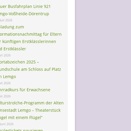
uer Busfahrplan Linie 921
mgo-Voßheide-Dörentrup
Juli 2026
nladung zum
formationsnachmittag für Eltern
r künftigen Erstklässlerinnen
d Erstklässler
uli 2026
ortabzeichen 2025 –
undschule am Schloss auf Platz
in Lemgo
uli 2026
hrradkurs für Erwachsene
uli 2026
lturstrolche-Programm der Alten
nsestadt Lemgo – Theaterstück
ngel mit einem Flügel“
 Juni 2026
hülertickets pausieren –