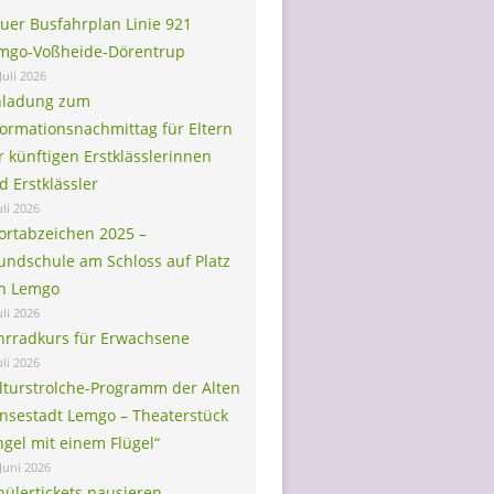
uer Busfahrplan Linie 921
mgo-Voßheide-Dörentrup
Juli 2026
nladung zum
formationsnachmittag für Eltern
r künftigen Erstklässlerinnen
d Erstklässler
uli 2026
ortabzeichen 2025 –
undschule am Schloss auf Platz
in Lemgo
uli 2026
hrradkurs für Erwachsene
uli 2026
lturstrolche-Programm der Alten
nsestadt Lemgo – Theaterstück
ngel mit einem Flügel“
 Juni 2026
hülertickets pausieren –