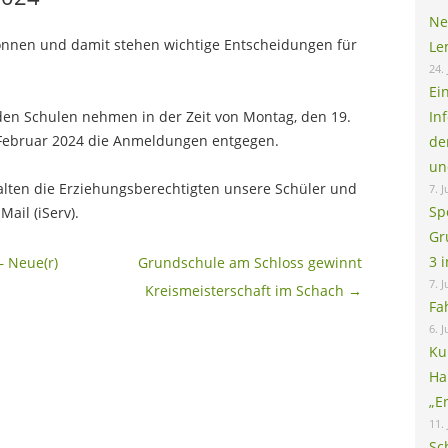
Ne
onnen und damit stehen wichtige Entscheidungen für
Le
24. 
Ei
den Schulen nehmen in der Zeit von Montag, den 19.
In
. Februar 2024 die Anmeldungen entgegen.
de
un
alten die Erziehungsberechtigten unsere Schüler und
7. J
Sp
ail (iServ).
Gr
3 
 Neue(r)
Grundschule am Schloss gewinnt
7. J
Kreismeisterschaft im Schach
→
Fa
6. J
Ku
Ha
„E
11.
Sc