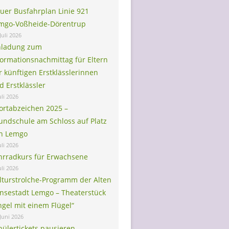
uer Busfahrplan Linie 921
mgo-Voßheide-Dörentrup
Juli 2026
nladung zum
formationsnachmittag für Eltern
r künftigen Erstklässlerinnen
d Erstklässler
uli 2026
ortabzeichen 2025 –
undschule am Schloss auf Platz
in Lemgo
uli 2026
hrradkurs für Erwachsene
uli 2026
lturstrolche-Programm der Alten
nsestadt Lemgo – Theaterstück
ngel mit einem Flügel“
 Juni 2026
hülertickets pausieren –