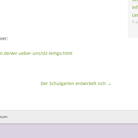
In
Le
9. 
ier:
en.de/wir-ueber-uns/slz-lemgo.html
Der Schulgarten entwickelt sich
→
ssum