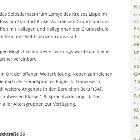
Ne
 das Selbstlernzentrum Lemgo des Kreises Lippe im
Le
oss am Standort Brake. Aus diesem Grund fand am
24. 
Ei
ffen mit Kollegen und Kolleginnen der Grundschule
eiterin des Selbtslernzentrums statt.
In
de
tigen Möglichkeiten des E-Learnings wurde auch eine
un
rtner vereinbart.
7. J
Sp
ein Ort der offenen Weiterbildung. Neben zahlreichen
Gr
eutsch als Fremdsprache, Englisch, Französisch,
3 
uch weitere Angebote in den Bereichen Beruf (SAP,
7. J
Fa
chulwissen Klasse 1-8, Sprachförderung,…). Das
6. J
 aller Altersgruppen zur Verfügung.
Ku
Ha
„E
11.
ecktraße 36
Sc