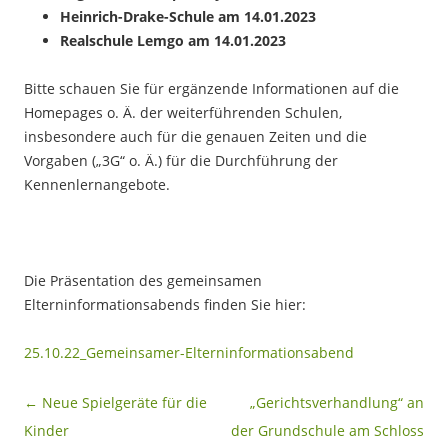
Heinrich-Drake-
Schule
am
14
.01.202
3
Realschule
Lemgo
am
14
.01.202
3
Bitte schauen Sie für ergänzende Informationen auf die
Homepages o. Ä. der weiterführenden Schulen,
insbesondere auch für die genauen Zeiten und die
Vorgaben („3G“ o. Ä.) für die Durchführung der
Kennenlernangebote.
Die Präsentation des gemeinsamen
Elterninformationsabends finden Sie hier:
25.10.22_Gemeinsamer-Elterninformationsabend
Beitragsnavigation
←
Neue Spielgeräte für die
„Gerichtsverhandlung“ an
Kinder
der Grundschule am Schloss