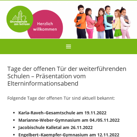
Tage der offenen Tür der weiterführenden
Schulen – Präsentation vom
Elterninformationsabend
Folgende Tage der offenen Tür sind aktuell bekannt:
Karla-
Raveh
–
Gesamtschule
am
19
.11.202
2
Marianne-Weber-Gymnasium am
04
./
05
.11.202
2
Jacobischule
Kalletal
am 26.11.2022
Engelbert
–
Kaempfer
-Gymnasium am
1
2
.
1
1.2022