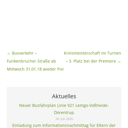
Beitragsnavigation
←
Busverkehr –
Kreismeisterschaft im Turnen
Funkenbrucher Straße ab
– 3. Platz bei der Premiere
→
Mittwoch 31.01.18 wieder frei
Aktuelles
Neuer Busfahrplan Linie 921 Lemgo-Voßheide-
Dörentrup
24. Juli 2026
Einladung zum Informationsnachmittag für Eltern der